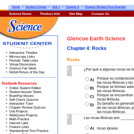
Home
>
Student Center
>
Unit 1
>
Chapter 4
>
Chapter Review Quiz-Spanish
Science Home
Product Info
Site Map
Contact Us
Glencoe Earth Science
Chapter 4: Rocks
Interactive Timeline
Microscopy Links
Rocks
Periodic Table Links
Virtual Dissections
1
Science Fair Ideas
¿Por qué a algunas rocas se l
NASA Picture of the Day
Porque su composición 
A)
las rocas félsicas y la
Textbook Resources
Porque se forman adent
Online Student Edition
B)
las rocas fémicas.
Student Answer Sheet
Porque se encuentran e
BrainPop Movies
C)
rocas fémicas.
Self-Check Quizzes
Su tamaño es general
Interactive Tutor
D)
Chapter Review Quizzes
de las rocas félsicas,
Unit Projects
las rocas fémicas.
WebQuest Projects
2
Las rocas félsicas son ______
Math Practice
Internet Labs
Feature Links
A)
rocas ígneas
Standardized Test Practice