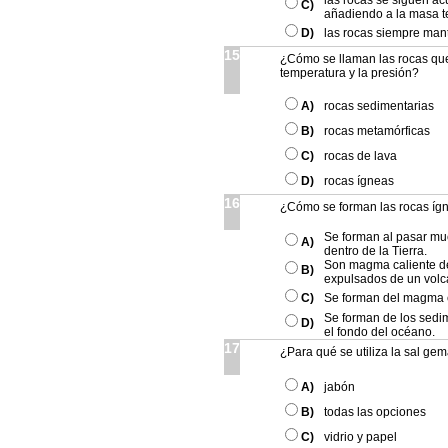
las rocas se siguen a
C)
añadiendo a la masa t
D)
las rocas siempre man
15
¿Cómo se llaman las rocas qu
temperatura y la presión?
A)
rocas sedimentarias
B)
rocas metamórficas
C)
rocas de lava
D)
rocas ígneas
16
¿Cómo se forman las rocas íg
Se forman al pasar mu
A)
dentro de la Tierra.
Son magma caliente d
B)
expulsados de un volc
C)
Se forman del magma e
Se forman de los sed
D)
el fondo del océano.
17
¿Para qué se utiliza la sal ge
A)
jabón
B)
todas las opciones
C)
vidrio y papel