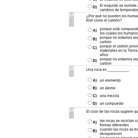
El esquisto se somete 
D)
cambios de temperatura
12
¿Por qué no pueden los human
fósil como el carbón?
porque está compuesto 
A)
los cuáles los humano
porque no estamos seg
B)
carbón
porque el carbón prov
C)
materiales en la Tierra
años
porque no estamos seg
D)
carbón
13
Una roca es __________.
A)
un elemento
B)
un átomo
C)
una mezcla
D)
un compuesto
14
El ciclo de las rocas sugiere 
las rocas se reciclan 
A)
formas diferentes
cuando las rocas se tra
B)
desaparecen