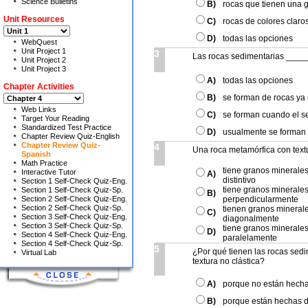
Science Bulletins
B)
rocas que tienen una g
Unit Resources
C)
rocas de colores claro
D)
todas las opciones
WebQuest
Unit Project 1
3
Las rocas sedimentarias ____
Unit Project 2
Unit Project 3
A)
todas las opciones
Chapter Activities
B)
se forman de rocas ya 
Web Links
C)
se forman cuando el 
Target Your Reading
Standardized Test Practice
D)
usualmente se forman
Chapter Review Quiz-English
Chapter Review Quiz-
4
Una roca metamórfica con text
Spanish
Math Practice
tiene granos minerale
Interactive Tutor
A)
distintivo
Section 1 Self-Check Quiz-Eng.
tiene granos minerale
Section 1 Self-Check Quiz-Sp.
B)
Section 2 Self-Check Quiz-Eng.
perpendicularmente
Section 2 Self-Check Quiz-Sp.
tienen granos mineral
C)
Section 3 Self-Check Quiz-Eng.
diagonalmente
Section 3 Self-Check Quiz-Sp.
tiene granos minerale
D)
Section 4 Self-Check Quiz-Eng.
paralelamente
Section 4 Self-Check Quiz-Sp.
5
¿Por qué tienen las rocas sed
Virtual Lab
textura no clástica?
A)
porque no están hecha
B)
porque están hechas d