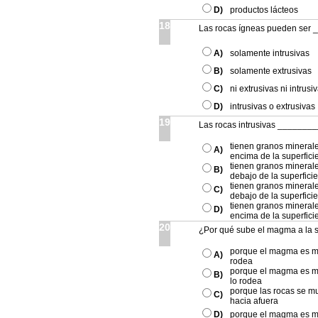
D)
productos lácteos
18
Las rocas ígneas pueden ser 
A)
solamente intrusivas
B)
solamente extrusivas
C)
ni extrusivas ni intrusi
D)
intrusivas o extrusivas
19
Las rocas intrusivas ________
tienen granos mineral
A)
encima de la superficie
tienen granos mineral
B)
debajo de la superficie
tienen granos mineral
C)
debajo de la superficie
tienen granos mineral
D)
encima de la superficie
20
¿Por qué sube el magma a la s
porque el magma es má
A)
rodea
porque el magma es m
B)
lo rodea
porque las rocas se 
C)
hacia afuera
D)
porque el magma es m