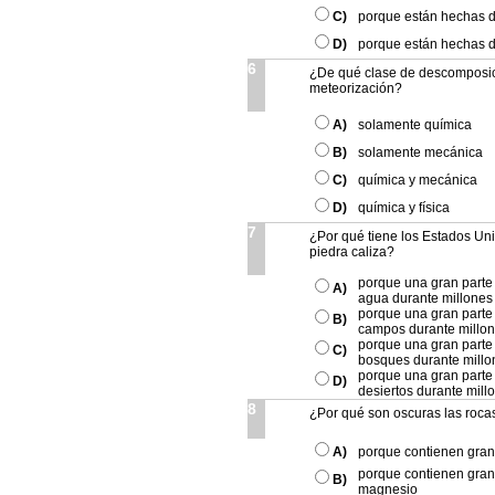
C)
porque están hechas d
D)
porque están hechas d
6
¿De qué clase de descomposic
meteorización?
A)
solamente química
B)
solamente mecánica
C)
química y mecánica
D)
química y física
7
¿Por qué tiene los Estados Un
piedra caliza?
porque una gran parte 
A)
agua durante millones
porque una gran parte 
B)
campos durante millo
porque una gran parte 
C)
bosques durante millo
porque una gran parte 
D)
desiertos durante mill
8
¿Por qué son oscuras las roca
A)
porque contienen gran
porque contienen gran
B)
magnesio