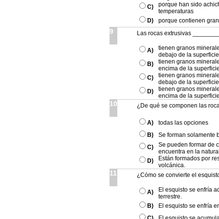
porque han sido achich
C)
temperaturas
D)
porque contienen gran
9
Las rocas extrusivas _______
tienen granos mineral
A)
debajo de la superficie
tienen granos mineral
B)
encima de la superficie
tienen granos mineral
C)
debajo de la superficie
tienen granos mineral
D)
encima de la superficie
10
¿De qué se componen las roca
A)
todas las opciones
B)
Se forman solamente b
Se pueden formar de ca
C)
encuentra en la natura
Están formados por res
D)
volcánica.
11
¿Cómo se convierte el esquist
El esquisto se enfría a
A)
terrestre.
B)
El esquisto se enfría en
C)
El esquisto se acumula